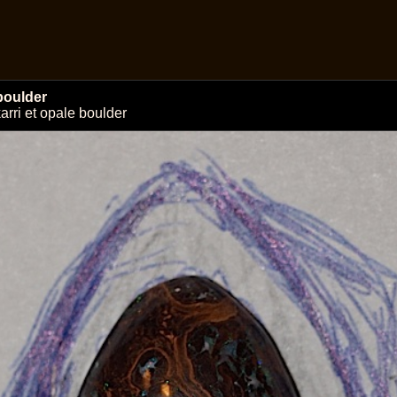
 boulder
arri et opale boulder