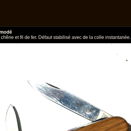
modé
chêne et fil de fer. Défaut stabilisé avec de la colle instantanée.