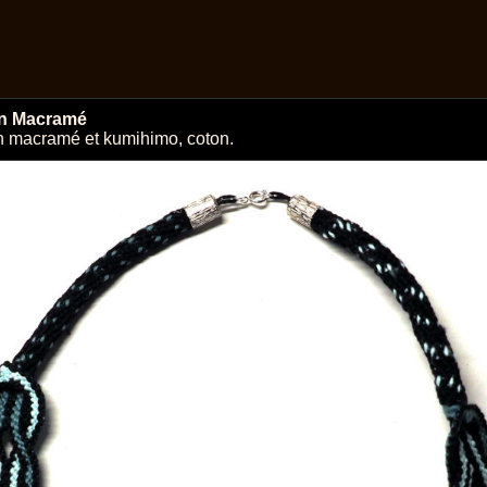
en Macramé
en macramé et kumihimo, coton.