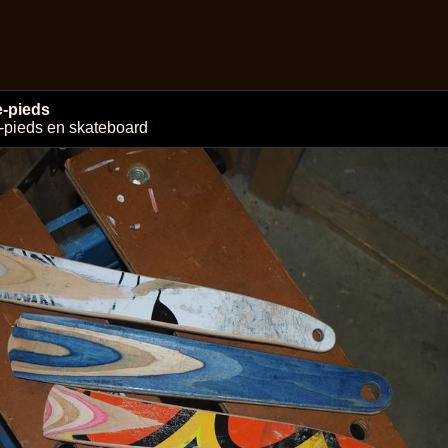
-pieds
pieds en skateboard