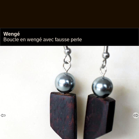
Wengé
🔗
Boucle en wengé avec fausse perle