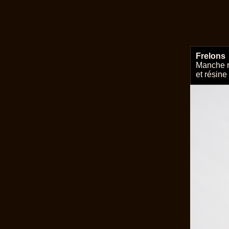
Frelons
Manche ré
et résine