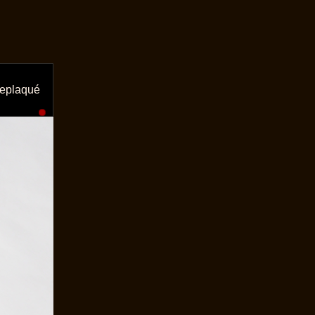
🔗
replaqué