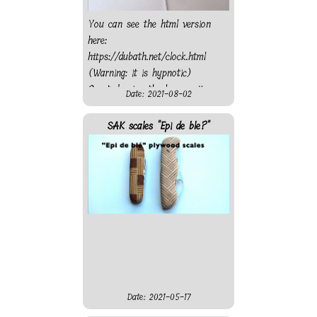
You can see the html version
here:
https://dubath.net/clock.html
(Warning: it is hypnotic)
Created using the laser cutter
Date: 2021-08-02
from "On l'Fait" fablab. Sadly
the motor is not strong
SAK scales "Epi de ble?"
enough and the clock work
only when hanging from the
roof, not when attached at a
wall...
Date: 2021-05-17