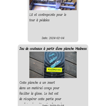
Lit et contrepointe pour le
tour à pédales
Date: 2024-02-04
Jeu de couteaux à partir d'une planche Madness
Cette planche a un insert
dans un matériel conçu pour
faciliter la glisse. Le but est
de récupérer cette partie pour
en faire des côtes. Le disque à
Date: 2023-12-28