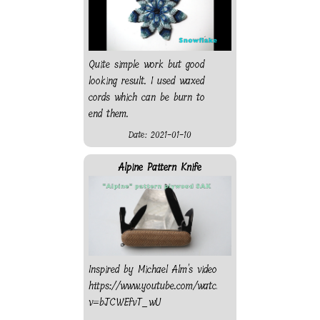
Quite simple work but good
looking result. I used waxed
cords which can be burn to
end them.
Date: 2021-01-10
Alpine Pattern Knife
Inspired by Michael Alm's video
https://www.youtube.com/watch?
v=bJCWEfvT_wU