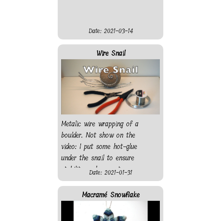
Date: 2021-03-14
Wire Snail
Metalic wire wrapping of a
boulder. Not show on the
video: I put some hot-glue
under the snail to ensure
stability and prevent
Date: 2021-01-31
scratching the surface it will
rest on.
Macramé Snowflake