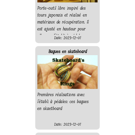
Porte-outil libre inspiré des
tours japonais et réalisé en
matériaux de récupération. Il
est ajusté en hauteur pour
aller sur l'établi à pédales.
Date: 2023-12-01
Bagues en skateboard
Premières réalisations avec
l'établi à pédales: ces bagues
en skaetboard
Date: 2023-12-01