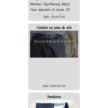
Maomao (Apothecary diary).
Yeux imprimés et résine UV.
Le patron est disponible ici
Date: 2024-11-24
Ceinture en pneu de vélo
Date: 2024-05-20
Pantalons