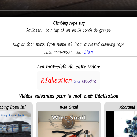
Climbing rope rug
Paillasson (ou tapis) en vieille corde de grimpe
Rug or door mats (you name it) from a retired climbing rope
Lien
Date: 2021-03-21
Lieu:
Les mot-clefs de cette vidéo:
Réalisation
Upcycling
Corde
Vidéos suivantes pour le mot-clef: Réalisation
mbing Rope Bel
Wire Snail
Macramé 