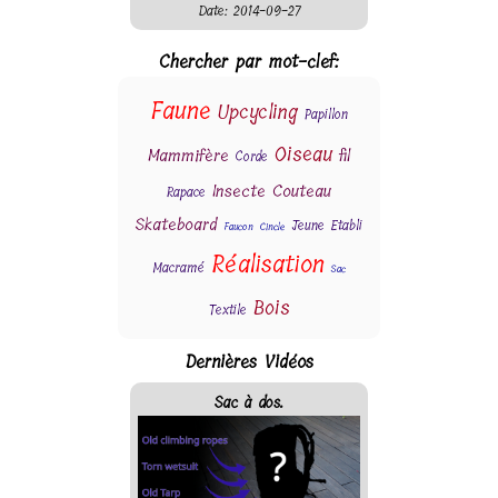
Date: 2014-09-27
Chercher par mot-clef:
Faune
Upcycling
Papillon
Oiseau
Mammifère
fil
Corde
Insecte
Couteau
Rapace
Skateboard
Jeune
Etabli
Faucon
Cincle
Réalisation
Macramé
Sac
Bois
Textile
Dernières Vidéos
Sac à dos.