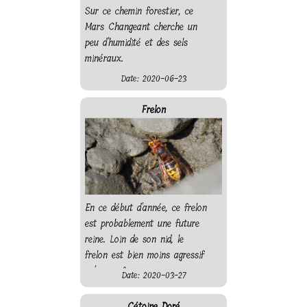
Sur ce chemin forestier, ce
Mars Changeant cherche un
peu d'humidité et des sels
minéraux.
Date: 2020-06-23
Frelon
En ce début d'année, ce frelon
est probablement une future
reine. Loin de son nid, le
frelon est bien moins agressif
qu'une guêpe commune.
Date: 2020-03-27
Cétoine Doré