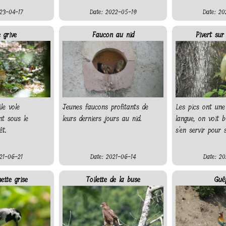
23-04-17
Date: 2022-05-19
Date: 20
 grive
Faucon au nid
Pivert sur
ile vole
Jeunes faucons profitants de
Les pics ont une
ent sous le
leurs derniers jours au nid.
langue, on voit b
êt.
s'en servir pour 
21-06-21
Date: 2021-06-14
Date: 20
ette grise
Toilette de la buse
Guêp