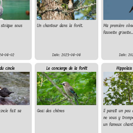
stoïque sous
Un chanteur dans la forêt.
Ma première obse
fauvette grisette..
24-06-02
Date: 2023-06-06
Date: 20
du cincle
Le concierge de la forêt
Hippolais 
incle fait sa
Geai des chênes
Il paraît un peu 
ne vous y trompe
un fameux chant