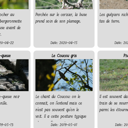
ocher au
Perchée sur le cerisier, la buse
Les guêpiers nic
 bergeronnette
prend soin de son plumage.
tas de terre.
use avant de
.
20-06-22
Date: 2020-06-15
Date: 20
-queue
Le Coucou gris
Piv
e-queue noir
Le chant du Coucou: on le
Il est souvent da
ille.
connait, on l'entend mais ce
train de se nourr
n'est pas souvent qu'on le
parmi les étourn
voit. Il a cette posture typique
où on a l'impression que ses
19-05-13
Date: 2019-05-01
Date: 20