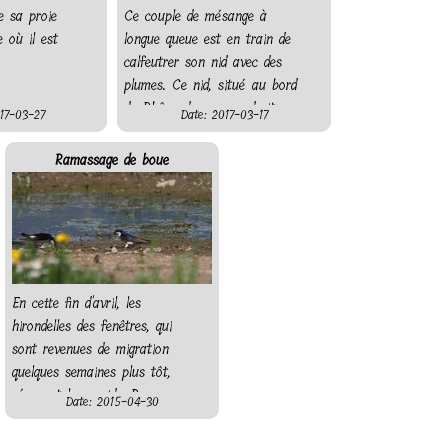
e sa proie
Ce couple de mésange à
 où il est
longue queue est en train de
calfeutrer son nid avec des
plumes. Ce nid, situé au bord
du Rhône dans un endroit
17-03-27
Date: 2017-03-17
fréquenté, à été détruit par
des promeneurs la semaine
Ramassage de boue
suivante...
En cette fin d'avril, les
hirondelles des fenêtres, qui
sont revenues de migration
quelques semaines plus tôt,
réparent leurs nids. Pour ce
Date: 2015-04-30
faire, elles récoltent de la
boue qu'elles utilisent comme