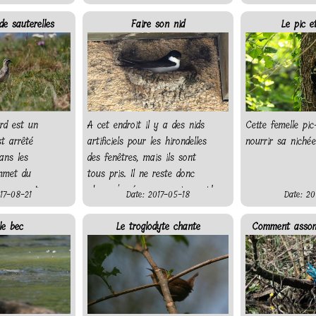
ailes sont trop longues et
tombent.
e sauterelles
Faire son nid
Le pic e
ard est un
A cet endroit il y a des nids
Cette femelle pic
st arrêté
artificiels pour les hirondelles
nourrir sa nichée
ans les
des fenêtres, mais ils sont
mmet du
tous pris. Il ne reste donc
reposer et se
plus qu'a rénover un vieux nid
17-08-21
Date: 2017-05-18
Date: 20
it les insectes
de terre en ajoutant boulettes
ès vite!
après boulettes.
le bec
Le troglodyte chante
Comment assom