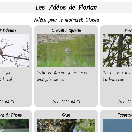
Les Vidéos de Florian
Vidéos pour le mot-clef: Oiseau
élodieuse
Chevalier Sylvain
Ross
ant que
Arrivé en fanfare il s'est posé
Pas facile à voi
 le nid
tout près de moi
les branches...
25-04-13
Date: 2025-04-13
Date: 20
rd du Rhone
Grive
Fauvette