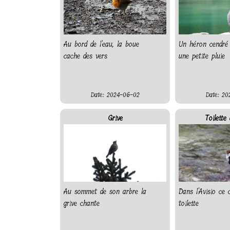
Au bord de l'eau, la boue
Un héron cendré 
cache des vers
une petite pluie
Date: 2024-06-02
Date: 20
Grive
Toilette 
Au sommet de son arbre la
Dans l'Avisio ce c
grive chante
toilette