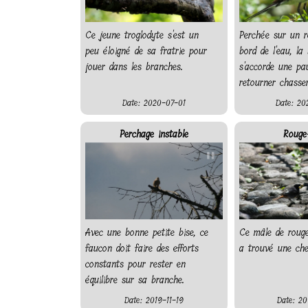
Ce jeune troglodyte s'est un
Perchée sur un r
peu éloigné de sa fratrie pour
bord de l'eau, la
jouer dans les branches.
s'accorde une pa
retourner chasser
Date: 2020-07-01
Date: 20
Perchage instable
Rouge
Avec une bonne petite bise, ce
Ce mâle de roug
faucon doit faire des efforts
a trouvé une chen
constants pour rester en
équilibre sur sa branche.
Date: 2019-11-19
Date: 20