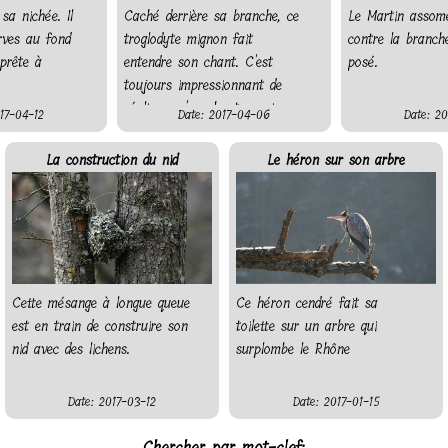
 sa nichée. Il
Caché derrière sa branche, ce
Le Martin assom
rves au fond
troglodyte mignon fait
contre la branche
pprête à
entendre son chant. C'est
posé.
toujours impressionnant de
réaliser qu'un chant aussi
17-04-12
Date: 2017-04-06
Date: 20
puissant sort d'un oiseau
aussi petit...
La construction du nid
Le héron sur son arbre
Cette mésange à longue queue
Ce héron cendré fait sa
est en train de construire son
toilette sur un arbre qui
nid avec des lichens.
surplombe le Rhône
Date: 2017-03-12
Date: 2017-01-15
Chercher par mot-clef: