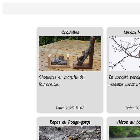
Chouettes
Linotte M
Chouettes en manche de
En concert pend
fourchettes
madame construit
Date: 2025-11-08
Date: 20
Repas du Rouge-gorge
Héron au bo