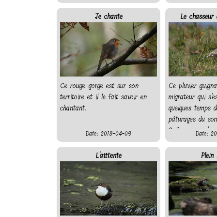
Je chante
Le chasseur d
Ce rouge-gorge est sur son
Ce pluvier guign
territoire et il le fait savoir en
migrateur qui s'e
chantant.
quelques temps d
pâturages du so
Salève pour s'y 
Date: 2018-04-09
Date: 20
nourrir. Il poursu
et peut courir tr
L'atttente
Plein 