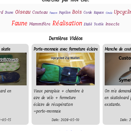
Oiseau
Bois
Upcycli
rd
Couteau
Jeune
Papillon
Corde
Rapace
Faucon
Cincle
Faune
Réalisation
Mammifère
Insecte
Etabli
Textile
Dernières Vidéos
 skate
Porte-monnaie avec fermeture éclaire
Manche de cout
ard en
Vieux parapluie + chambre à
On m'a demand
aire de vélo + fermeture
en skateboard 
éclaire de récupération
existante.
=porte-monnaie
6-05-15
Date: 2026-05-10
Date: 