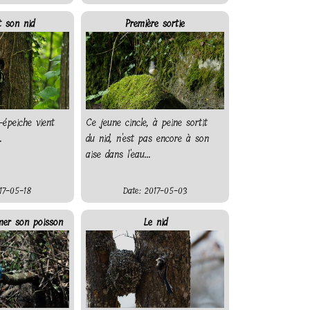
t son nid
Première sortie
-épeiche vient
Ce jeune cincle, à peine sortit
.
du nid, n'est pas encore à son
aise dans l'eau...
17-05-18
Date: 2017-05-03
er son poisson
Le nid