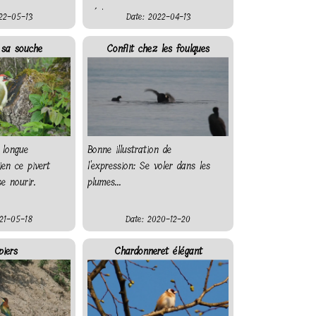
aérien
22-05-13
Date: 2022-04-13
 sa souche
Conflit chez les foulques
 longue
Bonne illustration de
ien ce pivert
l'expression: Se voler dans les
se nourir.
plumes...
21-05-18
Date: 2020-12-20
iers
Chardonneret élégant