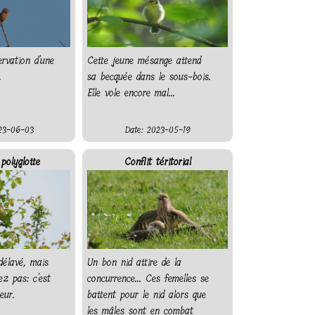
rvation d'une
Cette jeune mésange attend
.
sa becquée dans le sous-bois.
Elle vole encore mal...
23-06-03
Date: 2023-05-19
polyglotte
Conflit téritorial
délavé, mais
Un bon nid attire de la
z pas: c'est
concurrence... Ces femelles se
eur.
battent pour le nid alors que
les mâles sont en combat