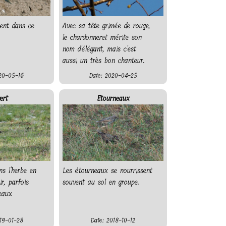
hent dans ce
Avec sa tête grimée de rouge,
le chardonneret mérite son
nom d'élégant, mais c'est
aussi un très bon chanteur.
20-05-16
Date: 2020-04-25
ert
Etourneaux
ns l'herbe en
Les étourneaux se nourrissent
ir, parfois
souvent au sol en groupe.
eaux
19-01-28
Date: 2018-10-12